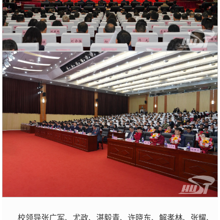
校领导张广军、尤政、湛毅青、许晓东、解孝林、张耀、