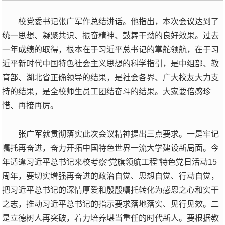
校党委书记张广军作总结讲话。他指出，本次会议达到了
统一思想、凝聚共识、振奋精神、鼓舞干劲的良好效果。过去
一年成绩的取得，根本在于习近平总书记的掌舵领航，在于习
近平新时代中国特色社会主义思想的科学指引，是中组部、教
育部、湖北省正确领导的结果，是社会各界、广大校友大力支
持的结果，是全校师生员工团结奋斗的结果。大家要倍感珍
惜、再接再厉。
张广军就贯彻落实此次会议精神提出三点要求。一是牢记
嘱托再奋进，奋力开拓中国特色世界一流大学建设新局面。今
年适逢习近平总书记来校考察“党旗领航工程”特色党日活动15
周年，要切实增强再奋进的政治自觉、思想自觉、行动自觉，
把习近平总书记的深情厚爱和殷殷嘱托转化为感恩之心和实干
之志，推动习近平总书记的指示要求落地落实、见行见效。二
是立德树人再突破，着力培养堪当重任的时代新人。要根据教