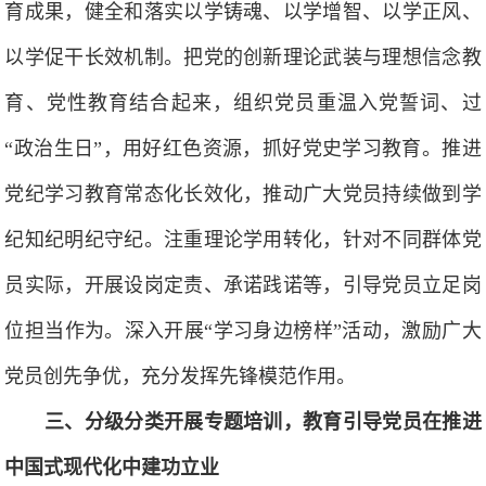
育成果，健全和落实以学铸魂、以学增智、以学正风、
以学促干长效机制。把党的创新理论武装与理想信念教
育、党性教育结合起来，组织党员重温入党誓词、过
“政治生日”，用好红色资源，抓好党史学习教育。推进
党纪学习教育常态化长效化，推动广大党员持续做到学
纪知纪明纪守纪。注重理论学用转化，针对不同群体党
员实际，开展设岗定责、承诺践诺等，引导党员立足岗
位担当作为。深入开展“学习身边榜样”活动，激励广大
党员创先争优，充分发挥先锋模范作用。
三、分级分类开展专题培训，教育引导党员在推进
中国式现代化中建功立业