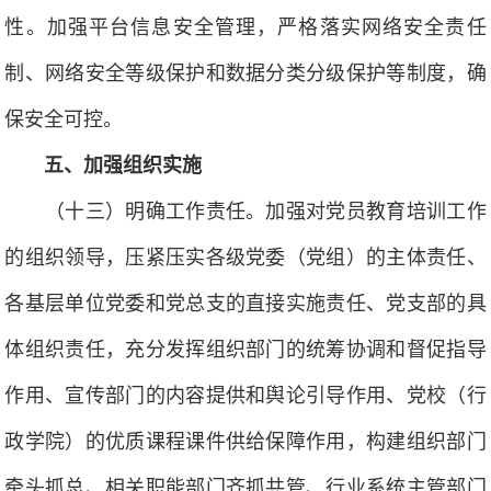
性。加强平台信息安全管理，严格落实网络安全责任
制、网络安全等级保护和数据分类分级保护等制度，确
保安全可控。
五、加强组织实施
（十三）明确工作责任。加强对党员教育培训工作
的组织领导，压紧压实各级党委（党组）的主体责任、
各基层单位党委和党总支的直接实施责任、党支部的具
体组织责任，充分发挥组织部门的统筹协调和督促指导
作用、宣传部门的内容提供和舆论引导作用、党校（行
政学院）的优质课程课件供给保障作用，构建组织部门
牵头抓总、相关职能部门齐抓共管、行业系统主管部门