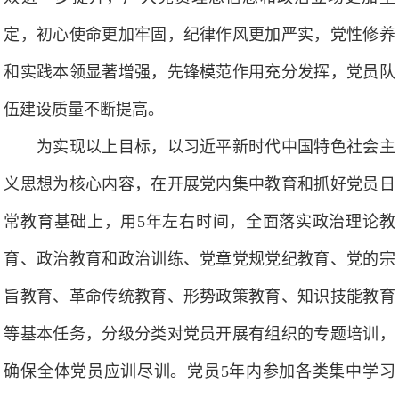
定，初心使命更加牢固，纪律作风更加严实，党性修养
和实践本领显著增强，先锋模范作用充分发挥，党员队
伍建设质量不断提高。
为实现以上目标，以习近平新时代中国特色社会主
义思想为核心内容，在开展党内集中教育和抓好党员日
常教育基础上，用5年左右时间，全面落实政治理论教
育、政治教育和政治训练、党章党规党纪教育、党的宗
旨教育、革命传统教育、形势政策教育、知识技能教育
等基本任务，分级分类对党员开展有组织的专题培训，
确保全体党员应训尽训。党员5年内参加各类集中学习