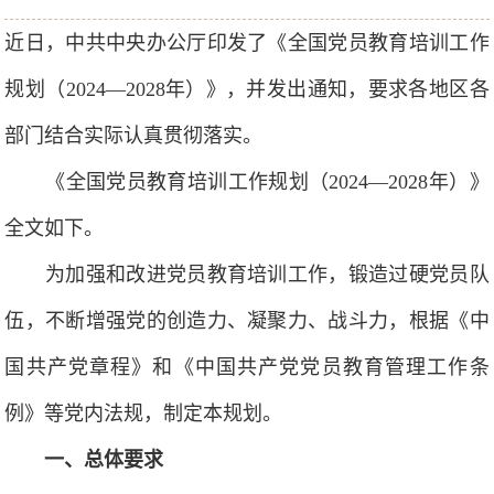
近日，中共中央办公厅印发了《全国党员教育培训工作
规划（2024—2028年）》，并发出通知，要求各地区各
部门结合实际认真贯彻落实。
《全国党员教育培训工作规划（2024—2028年）》
全文如下。
为加强和改进党员教育培训工作，锻造过硬党员队
伍，不断增强党的创造力、凝聚力、战斗力，根据《中
国共产党章程》和《中国共产党党员教育管理工作条
例》等党内法规，制定本规划。
一、总体要求