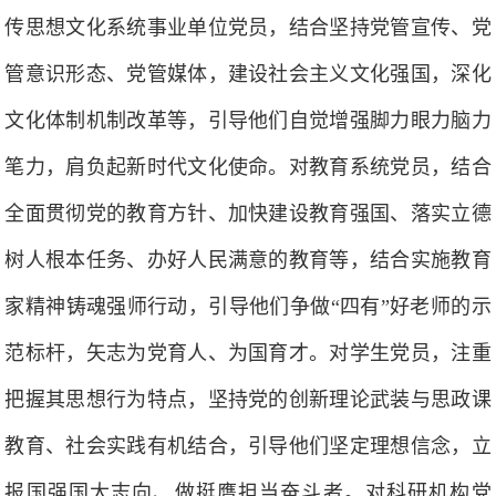
传思想文化系统事业单位党员，结合坚持党管宣传、党
管意识形态、党管媒体，建设社会主义文化强国，深化
文化体制机制改革等，引导他们自觉增强脚力眼力脑力
笔力，肩负起新时代文化使命。对教育系统党员，结合
全面贯彻党的教育方针、加快建设教育强国、落实立德
树人根本任务、办好人民满意的教育等，结合实施教育
家精神铸魂强师行动，引导他们争做“四有”好老师的示
范标杆，矢志为党育人、为国育才。对学生党员，注重
把握其思想行为特点，坚持党的创新理论武装与思政课
教育、社会实践有机结合，引导他们坚定理想信念，立
报国强国大志向、做挺膺担当奋斗者。对科研机构党