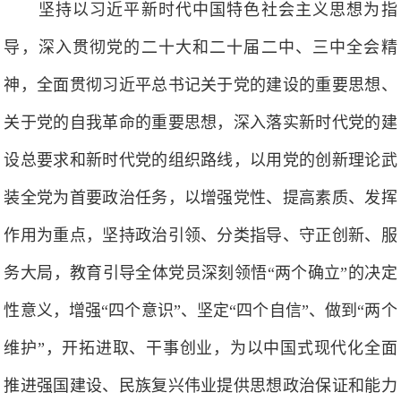
坚持以习近平新时代中国特色社会主义思想为指
导，深入贯彻党的二十大和二十届二中、三中全会精
神，全面贯彻习近平总书记关于党的建设的重要思想、
关于党的自我革命的重要思想，深入落实新时代党的建
设总要求和新时代党的组织路线，以用党的创新理论武
装全党为首要政治任务，以增强党性、提高素质、发挥
作用为重点，坚持政治引领、分类指导、守正创新、服
务大局，教育引导全体党员深刻领悟“两个确立”的决定
性意义，增强“四个意识”、坚定“四个自信”、做到“两个
维护”，开拓进取、干事创业，为以中国式现代化全面
推进强国建设、民族复兴伟业提供思想政治保证和能力