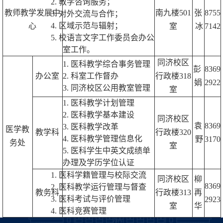
2.
教学咨询服务；
教师教学发展中
南九楼501
张
8755
3.
对外交流与合作；
4.
区域示范与辐射；
心
室
冰
7142
5.
校语言文字工作委员会办公
室工作。
同济校区
1. 医科教学综合事务管理
彭
8369
办公室
2. 科室工作督办
行政楼318
娟
2922
3. 同济校区公用教室管理
室
1. 医科教学计划管理
2. 医科教学基本建设
同济校区
袁
8369
3. 医科教学改革
医学教
教学科
行政楼320
4. 医科教学
管理信息化
野
3170
务处
室
5. 医科学生中英文成绩单
办理及学历学位认证
1. 医科学籍管理与校际交流
同济校区
柳
8369
2. 医科教学运行管理与督查
教务科
行政楼313
再
3. 医科考试与评价管理
2923
室
华
4. 医科竞赛管理