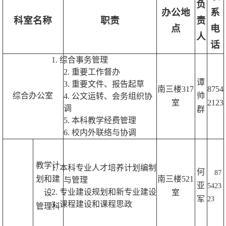
负
办公地
系
科室名称
职责
责
点
电
人
话
1. 综合事务管理
2. 重要工作
督办
谭
3. 重要文件、报告起草
南三楼317
8754
综合办公室
帅
4. 公文运
转、会务组织协
室
2123
调
群
5. 本科教学经费管理
6. 校内外联络与协调
教学计
1.
本科专业人才培养计划编制
何
87
划和建
南三楼521
与管理
亚
5423
2.
专业建设规划和新专业建设
设
室
军
23
3.
课程建设和课程思政
管理科