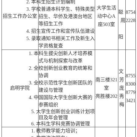
2.
本科生招生计划编制
大学生活
3.
学校普通本科学生、特殊类型
聪
8754
招生工作办公室
动中心A
招生、华侨及港澳
台地区
周
2228
等招生工作
座5
03
室
4.
招生宣传工作和宣传队伍建设
阳
5.
录取通知书相关工作及新生入
学资格复查
1.
本科生拔尖创新人才培养模
式与机制探索与改革
2.
全校创新创业教育的统筹和
文
协调
8755
南三楼
321
芳
3.
全校示范性学生创新团队的
8300
启明学院
室
庞
建设与管理
8779
亮胜楼202
秀
4.
中国国际大学生创新大赛的
3421
梅
参赛组织
5.
大学生创新创业训练计划项
目及年会管理
6.
本科生学科竞赛协调管理
1.
教师教学能力培训；