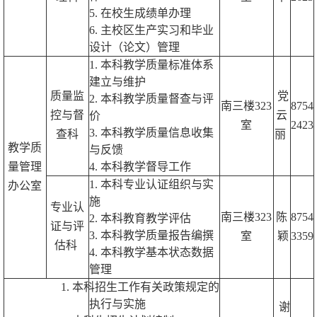
5
. 在校生成绩单办理
6.
主校区
生产实习和
毕业
设计（论文）
管理
1. 本科教学质量标准体系
建立与维护
质量监
党
2. 本科教学质量督查与评
南三楼323
8754
控与督
云
价
室
2423
3. 本科教学质量信息收集
查科
丽
教学质
与反馈
量管理
4. 本科教学督导工作
1. 本科专业认证组织与实
办公室
施
专业认
南三楼323
陈
8754
2. 本科教育教学评估
证与评
3. 本科教学质量报告编撰
室
颖
3359
估科
4. 本科教学基本状态数据
管理
1.
本科招生工作有关政策规定的
执行与实施
谢