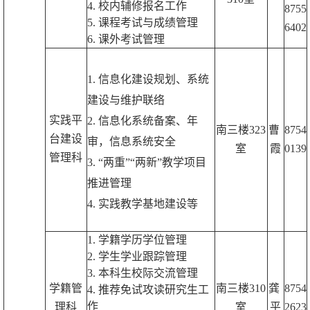
4. 校内辅修报名工作
8755
5. 课程考试与成绩管理
6402
6. 课外考试管理
1. 信息化建设规划、系统
建设与维护联络
实践平
2. 信息化系统备案、年
南三楼323
曹
8754
台建设
审，信息系统安全
室
霞
0139
管理科
3. “两重”“两新”教学项目
推进管理
4. 实践教学基地建设等
1. 学籍学历学位管理
2. 学生学业跟踪管理
3
. 本科生校际交流管理
学籍管
南三楼310
龚
8754
4
. 推荐免试攻读研究生工
作
理科
室
平
2623