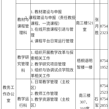
1.
教材建设与
申报
2. 课程建设与申报（责任
教授
教材与
张
南三楼521
课程、一流课程
）
课程管
月
8754
3.
在线开放课程引进与
管
室
理科
胜
2323
理
4.
课程平台日常运行管理
1. 组织开展教学改革与探
教学研
索相关工作
梧桐语明
8754
究管理
2. 教学研究项目管理
智楼一楼
1952
3. 组织与协调试点学院改
科
革相关工作
1. 日常教学管理（主校
8754
教务工
区）
2523
2. 教师工作管理
作办公
南三楼
教学
运
石
8754
3. 教学资源管理
（主校
室
307、
区）
行科
军
2855
310室