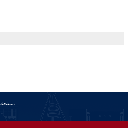
du.cn