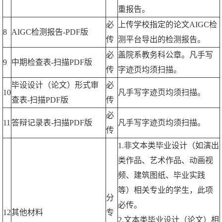
重报告。
必
上传学校指定的论文AIGC检
8
AIGC检测报告-PDF版
传
测平台导出的检测报告。
必
盖院系教务科公章。凡手写
9
中期检查表-扫描PDF版
传
字迹页均须扫描。
毕设设计（论文）形式审
必
10
凡手写字迹页均须扫描。
查表-扫描PDF版
传
必
11
答辩记录表-扫描PDF版
凡手写字迹页均须扫描。
传
1.非文本类毕业设计（如演出
类作品、艺术作品、动画视
频、建筑图纸、毕业实践
等）相关专业的学生，此项
分
必传。
12
其他材料
专
2.文本类毕业设计（论文）相