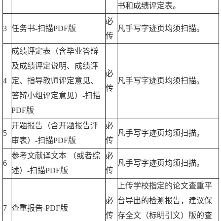
书和成绩评定表。
必
3
任务书-扫描PDF版
凡手写字迹页均须扫描。
传
成绩评定表（含毕业答辩
及成绩评定说明、成绩评
必
4
定、指导教师评定意见、
凡手写字迹页均须扫描。
传
答辩小组评定意见）-扫描
PDF版
开题报告（含开题报告评
必
5
凡手写字迹页均须扫描。
审表）-扫描PDF版
传
参考文献译文本 （或者综
必
6
凡手写字迹页均须扫描。
述）-扫描PDF版
传
上传学校指定的论文查重平
必
台导出的检测报告，建议保
7
查重报告-PDF版
传
存全文（标明引文）版的查