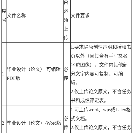
否
序
必
文件名称
文件要求
号
须
上
传
1.要求除原创性声明和授权书
页以外（因其含有手写签名
字迹图像），文件内其他部
毕业设计（论文）-可编辑
必
1
分文字内容可复制、可编
PDF版
传
辑。
2.仅上传论文原文，不含任务
书和成绩评定表。
1.可上传word、wps或Latex格
必
式文档。
2
毕业设计（论文）-Word版
传
2.仅上传论文原文，不含任务